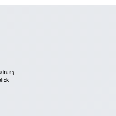
haltung
lick