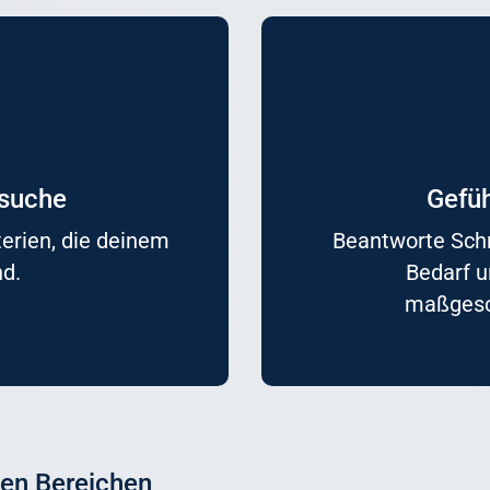
rsuche
Gefüh
terien, die deinem
Beantworte Schr
nd.
Bedarf u
maßgesch
den Bereichen