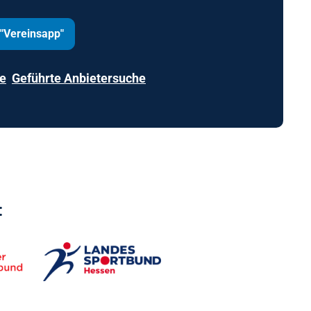
"Vereinsapp"
 "Vereinsmanagement"
e
e
Geführte Anbietersuche
Geführte Anbietersuche
: