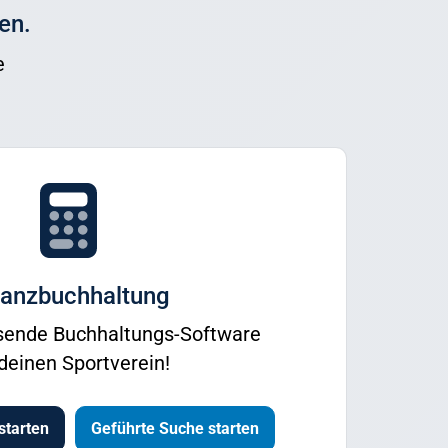
en.
e
nanzbuchhaltung
ssende Buchhaltungs-Software
 deinen Sportverein!
starten
Geführte Suche starten