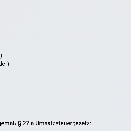
r
)
der)
gemäß § 27 a Umsatzsteuergesetz: